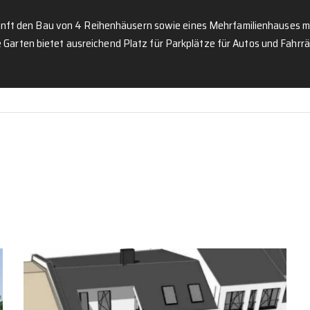
ukunft den Bau von 4 Reihenhäusern sowie eines Mehrfamilienhauses 
Garten bietet ausreichend Platz für Parkplätze für Autos und Fahrrä
Portfolio-Kirschbergstraße 5