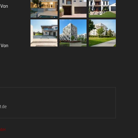
 Von
 Von
t.de
mbH