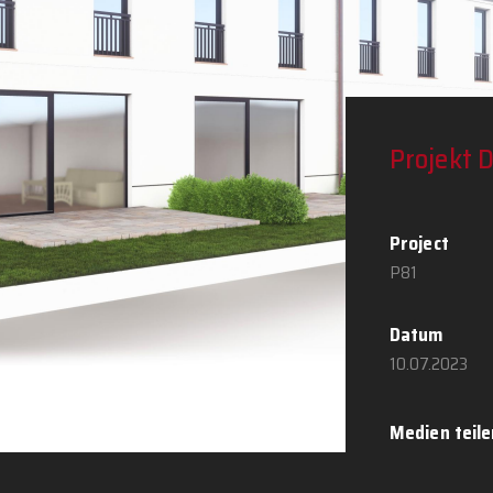
Projekt D
Project
P81
Datum
10.07.2023
Medien teile