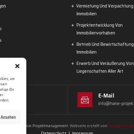
gen
Vermietung Und Verpachtung
Immobilien
Projektentwicklung Von
o
Immobilienvorhaben
s
Betrieb Und Bewirtschaftung
Immobilien
Erwerb Und Veräußerung Von
Liegenschaften Aller Art
okies, um
iesen
utige IDs
E-Mail
er
erden.
info@hane-projek
n Ansehen
pyright 2026 Hane Projektmanagement.
Webseite erstellt von
Appmeister G
Datenschutz
Impressum