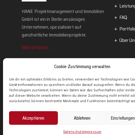
Leistun
HANE Projektmanagement und Immobilien
FAQ
GmbH ist ein in Berlin ansässiges
Unternehmen, spezialisiert auf
Portfoli
ganzheitliche Immobilienprojekte.
Über Un
Weiterlesen
Cookie-Zustimmung verwalten
Um dir ein optimales Erlebnis zu bieten, verwenden wir Technologien wie Co
Geräteinformationen zu speichern und/oder darauf zuzugreifen. Wenn du d
Technologien zustimmst, können wir Daten wie das Surfverhalten oder einde
Adresse
auf dieser Website verarbeiten. Wenn du deine Zustimmung nicht erteilst od
zurückziehst, können bestimmte Merkmale und Funktionen beeinträchtigt w
Ruhlsdorfer Straße 63 B, 14513 Teltow
Akzeptieren
Ablehnen
Einstellunge
Co
Datenschutz
Impressum