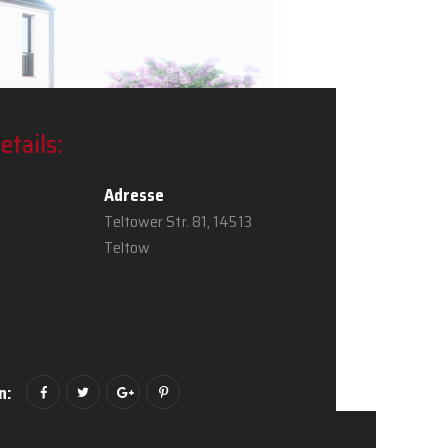
etails:
Adresse
Teltower Str. 81, 14513
Teltow
n: